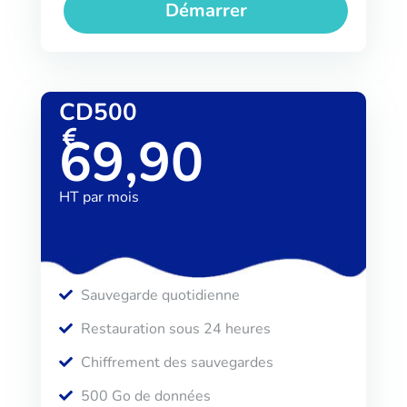
Démarrer
CD500
69,90
HT par mois
Sauvegarde quotidienne
Restauration sous 24 heures
Chiffrement des sauvegardes
500 Go de données