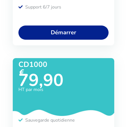
Support 6/7 jours
Démarrer
CD1000
79,90
HT par mois
Sauvegarde quotidienne