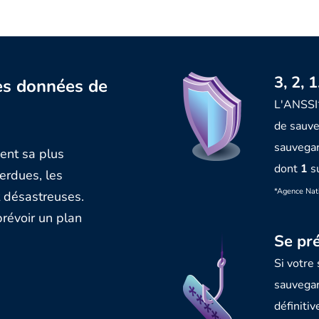
3, 2, 
es données de
L'ANSSI*
de sauve
sauvega
uent sa plus
dont
1
su
erdues, les
*Agence Nati
 désastreuses.
prévoir un plan
Se pr
Si votre
sauvegar
définiti