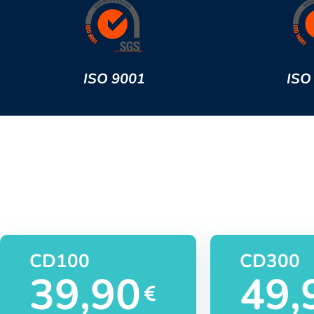
ISO 9001
ISO
CD100
CD300
39,90
49,