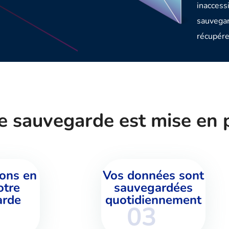
inaccess
sauvegar
récupére
 sauvegarde est mise en p
ons en
Vos données sont
otre
sauvegardées
arde
quotidiennement
03