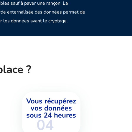
ibles sauf à payer une rançon. La
de externalisée des données permet de
r les données avant le cryptage.
lace ?
Vous récupérez
vos données
sous 24 heures
04