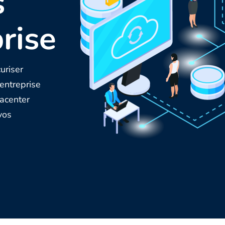
s
rise
uriser
entreprise
tacenter
vos