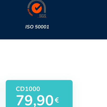
ISO 50001
CD1000
79,90