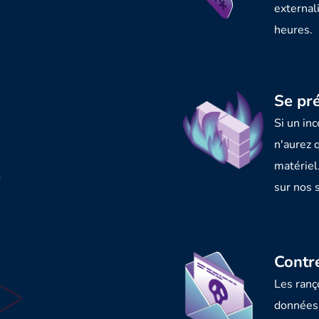
external
heures.
Se pr
Si un in
n'aurez 
matériel
sur nos 
Contre
Les ranç
données 