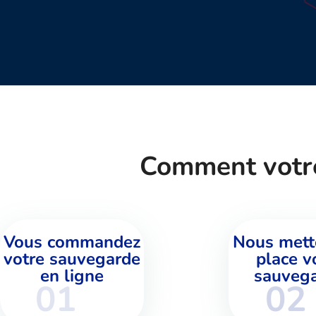
Comment votre
Vous commandez
Nous mett
votre sauvegarde
place v
en ligne
sauveg
01
02